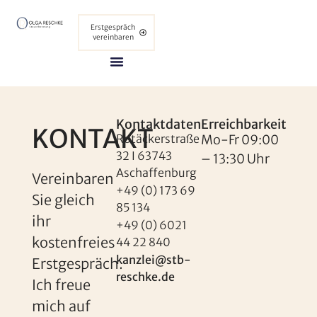
Erstgespräch
vereinbaren
Kontaktdaten
Erreichbarkeit
KONTAKT
Rotäckerstraße
Mo-Fr 09:00
32 I 63743
– 13:30 Uhr
Aschaffenburg
Vereinbaren
+49 (0) 173 69
Sie gleich
85 134
ihr
+49 (0) 6021
kostenfreies
44 22 840
kanzlei@stb-
Erstgespräch.
reschke.de
Ich freue
mich auf